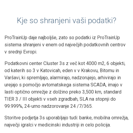
Kje so shranjeni vaši podatki?
ProTrainUp daje najboljše, zato so podatki iz ProTrainUp
sistema shranjeni v enem od največjih podatkovnih centrov
v srednji Evropi.
Podatkovni center Cluster 3s z več kot 4000 m2, 6 objekti,
od katerih so 3 v Katovicah, eden v v Krakovu, Bitomu in
Varšavi, ki spremljajo, alarmirajo, nadzorujejo, arhivirajo in
urejajo s pomočjo avtomatskega sistema SCADA, imajo v
lasti optično omrežje z dolžino preko 3,500 km, standard
TIER 3 / III objekti v vseh zgradbah, SLA na stopnji do
99.999%, 24-urno nadzorovanje 24 /7/365.
Storitve podjetja 3s uporabljajo tudi: banke, mobilna omrežja,
največji igralci v medicinski industriji in celo policija.