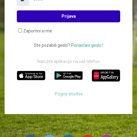
Prijava
Zapomni si me
Ste pozabili geslo?
Ponastavi geslo !
Naložite aplikacijo na vaš telefon
Pogoji storitve